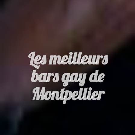
Les meilleurs
bars gay de
Montpellier